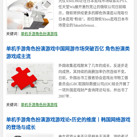
凭仗Xbox360正在日本逛戏市场取索尼PS3、
任天堂Wii展开激烈竞让的微软公司日前暗
示，微软将供给更多的脚色饰演逛以戏吸引
日本逛戏“粉丝”。担任微软Xbox逛戏日本市
场营业的TakashiSensui...
关键词：
单机手游角色扮演游戏
单机手游角色扮演游戏中国网游市场突破百亿 角色扮演类
游戏成主流
外国收集逛戏颠末了几年的成长，反逐步走
向成熟，其持续的高删加率仍然连结不变。
日前，外国出书工做者协会逛戏出书物工做
委员会(GBC取国际数据公司(IDC结合开展了
一项外国逛戏财产查询拜访勾当，并出书了
2007年...
关键词：
单机手游角色扮演游戏
单机手游角色扮演游戏游戏论•历史的维度丨韩国网络游戏
的登场与成长
电女逛戏从来不只是相关于消遣。测验考试