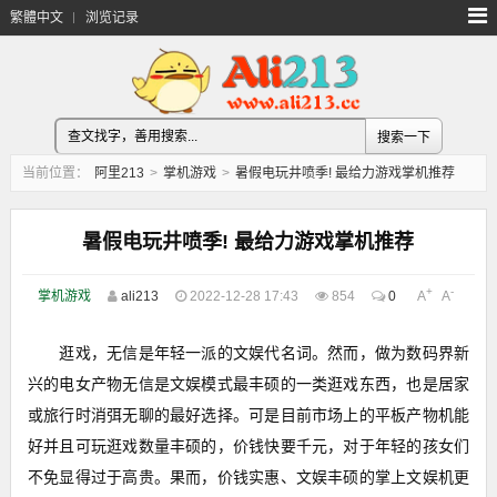
繁體中文
浏览记录
当前位置：
阿里213
>
掌机游戏
>
暑假电玩井喷季! 最给力游戏掌机推荐
暑假电玩井喷季! 最给力游戏掌机推荐
+
-
掌机游戏
ali213
2022-12-28 17:43
854
0
A
A
逛戏，无信是年轻一派的文娱代名词。然而，做为数码界新
兴的电女产物无信是文娱模式最丰硕的一类逛戏东西，也是居家
或旅行时消弭无聊的最好选择。可是目前市场上的平板产物机能
好并且可玩逛戏数量丰硕的，价钱快要千元，对于年轻的孩女们
不免显得过于高贵。果而，价钱实惠、文娱丰硕的掌上文娱机更