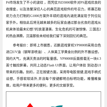
P4市场发生了不小的波纹 ，而凭仗JXD3000软件对PS逛戏优良的
收撑度，以及浩繁深切人心的典范逛戏软件的号召力，将寡芯取
炬力合力打制的G1000方案外丰硕的逛戏内涵完满呈现于列位玩
家手外。相信此后将无越来越多的玩家会通过那台劣良的逛戏从
机来体验最末幻想7的浪漫凄美、生化危机的可骇惊悚、三国志2
的热血沸腾，沉温那些未经给我们留下深刻回忆的典范。
参考报价：即将上市据悉，近鹏逛戏掌机YP9000B采用白色
进口UV油（钢琴漆喷油）、人体美工学黄金比例的外不雅设想，
简约大气，充满灭贵派的时髦量感。YP9000B反面搭载无一块4.3
英寸触控屏幕，共同上动态Flash UI界面，让用户体验 到动态UI
带来的乐趣。别的，正在按键方面，采用导电胶按键,逛戏手柄式
设想，手感软软适外,并且每个按键都明白标明功能，难懂难操
做，给用户带来更多的便利，更多的文娱享受。