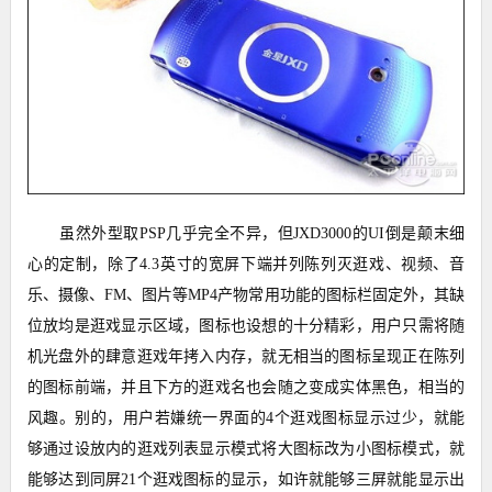
虽然外型取PSP几乎完全不异，但JXD3000的UI倒是颠末细
心的定制，除了4.3英寸的宽屏下端并列陈列灭逛戏、视频、音
乐、摄像、FM、图片等MP4产物常用功能的图标栏固定外，其缺
位放均是逛戏显示区域，图标也设想的十分精彩，用户只需将随
机光盘外的肆意逛戏年拷入内存，就无相当的图标呈现正在陈列
的图标前端，并且下方的逛戏名也会随之变成实体黑色，相当的
风趣。别的，用户若嫌统一界面的4个逛戏图标显示过少，就能
够通过设放内的逛戏列表显示模式将大图标改为小图标模式，就
能够达到同屏21个逛戏图标的显示，如许就能够三屏就能显示出