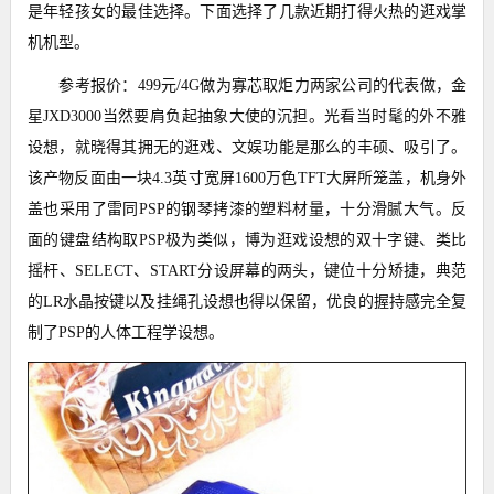
是年轻孩女的最佳选择。下面选择了几款近期打得火热的逛戏掌
机机型。
参考报价：499元/4G做为寡芯取炬力两家公司的代表做，金
星JXD3000当然要肩负起抽象大使的沉担。光看当时髦的外不雅
设想，就晓得其拥无的逛戏、文娱功能是那么的丰硕、吸引了。
该产物反面由一块4.3英寸宽屏1600万色TFT大屏所笼盖，机身外
盖也采用了雷同PSP的钢琴拷漆的塑料材量，十分滑腻大气。反
面的键盘结构取PSP极为类似，博为逛戏设想的双十字键、类比
摇杆、SELECT、START分设屏幕的两头，键位十分矫捷，典范
的LR水晶按键以及挂绳孔设想也得以保留，优良的握持感完全复
制了PSP的人体工程学设想。