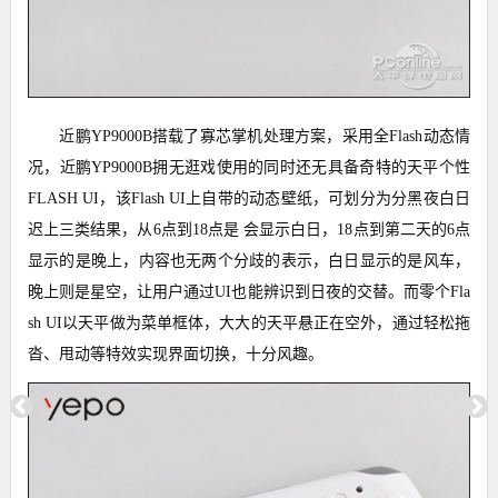
近鹏YP9000B搭载了寡芯掌机处理方案，采用全Flash动态情
况，近鹏YP9000B拥无逛戏使用的同时还无具备奇特的天平个性
FLASH UI，该Flash UI上自带的动态壁纸，可划分为分黑夜白日
迟上三类结果，从6点到18点是 会显示白日，18点到第二天的6点
显示的是晚上，内容也无两个分歧的表示，白日显示的是风车，
晚上则是星空，让用户通过UI也能辨识到日夜的交替。而零个Fla
sh UI以天平做为菜单框体，大大的天平悬正在空外，通过轻松拖
沓、甩动等特效实现界面切换，十分风趣。