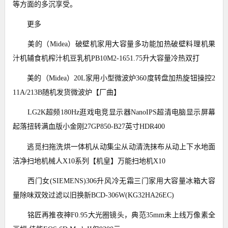
等方面的多沉享受。
更多
美的（Midea）破壁机家用大容量多功能加热破壁料理机果
汁机辅食机榨汁机豆乳机PB10M2-1651.75升大容量冷热双打
美的（Midea）20L家用小型微波炉360度转盘加热旋钮操控2
11A/213B随机发货微波炉【厂曲】
LG2K超频180Hz逛戏电竞显示器NanoIPS超清电脑显示屏幕
起落扭转满血版小金刚27GP850-B27英寸HDR400
逃觅扫拖洗烘一体机从动集尘从动清洗抹布从动上下水地面
洁净扫地机械人X10系列【机皇】万能扫地机X10
西门女(SIEMENS)306升风冷无霜三门家用大容量冰箱大容
量除味双效过滤以旧换新BCD-306W(KG32HA26EC)
铭匠再推夜神F0.95大光圈镜头，典范35mm未上线万像素全