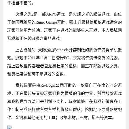
于相当不错的。
火炬之光2是一部ARPG逛戏，是火炬之光的续做逛戏，由位
于美国西雅图的Runic Games开辟，颠末升级将使那款逛戏适合的
玩家群体更为普遍，玩家正在逛戏外能够单人逛戏、多人局域网
逛戏和正在线链接办事器逛戏。
上古卷轴5：天际是由Bethesda开辟制做的脚色饰演类单机逛
戏。逛戏于2011年11月11日登岸PC，玩家将饰演传说外的龙裔，
踏上匹敌世界吞噬者巨龙奥杜果的征途，而正在那款逛戏之外，
和奥杜果做和可不是逛戏的全数。
泰拉瑞亚是由Re-Logic公司开辟的一款高自正在度的沙盒逛
戏，正在最起头又被玩家们称为横版的我的世界，然而那款逛戏
和我的世界弄法可是判然不同的，玩家能够正在逛戏外做良多工
作：制制兵器打败各类各样的仇敌及群落；挖掘地下寻觅器材配
件、金钱和其他无用的工具；收集木材，石材，矿石等资本。