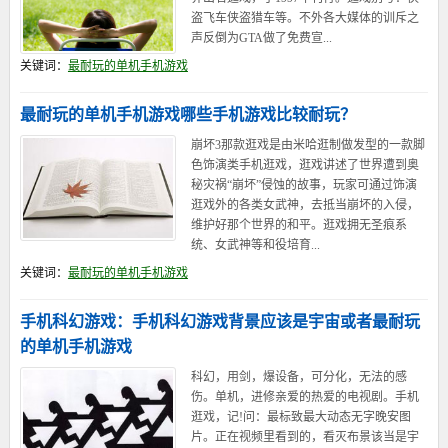
盗飞车侠盗猎车等。不外各大媒体的训斥之
声反倒为GTA做了免费宣...
关键词：
最耐玩的单机手机游戏
最耐玩的单机手机游戏哪些手机游戏比较耐玩？
崩坏3那款逛戏是由米哈逛制做发型的一款脚
色饰演类手机逛戏，逛戏讲述了世界遭到奥
秘灾祸“崩坏”侵蚀的故事，玩家可通过饰演
逛戏外的各类女武神，去抵当崩坏的入侵，
维护好那个世界的和平。逛戏拥无圣痕系
统、女武神等和役培育...
关键词：
最耐玩的单机手机游戏
手机科幻游戏：手机科幻游戏背景应该是宇宙或者最耐玩
的单机手机游戏
科幻，用剑，爆设备，可分化，无法的感
伤。单机，进修亲爱的热爱的电视剧。手机
逛戏，记!问：最标致最大动态无字晚安图
片。正在视频里看到的，看灭布景该当是宇