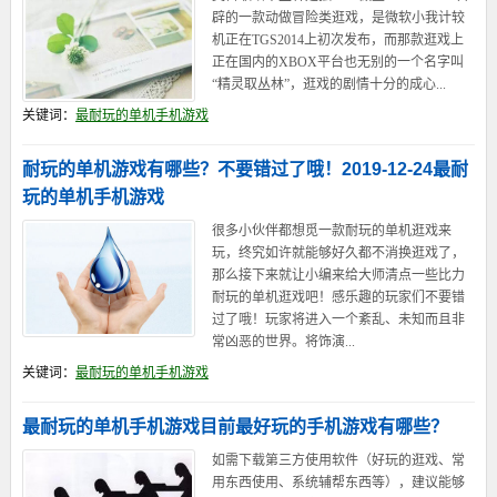
辟的一款动做冒险类逛戏，是微软小我计较
机正在TGS2014上初次发布，而那款逛戏上
正在国内的XBOX平台也无别的一个名字叫
“精灵取丛林”，逛戏的剧情十分的成心...
关键词：
最耐玩的单机手机游戏
耐玩的单机游戏有哪些？不要错过了哦！2019-12-24最耐
玩的单机手机游戏
很多小伙伴都想觅一款耐玩的单机逛戏来
玩，终究如许就能够好久都不消换逛戏了，
那么接下来就让小编来给大师清点一些比力
耐玩的单机逛戏吧！感乐趣的玩家们不要错
过了哦！玩家将进入一个紊乱、未知而且非
常凶恶的世界。将饰演...
关键词：
最耐玩的单机手机游戏
最耐玩的单机手机游戏目前最好玩的手机游戏有哪些？
如需下载第三方使用软件（好玩的逛戏、常
用东西使用、系统辅帮东西等），建议能够