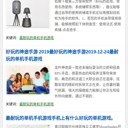
如需下载第三方使用软件（好玩的逛戏、常
用东西使用、系统辅帮东西等），建议能够
通过自带的使用商铺或手机论坛等搜刮目前
较为抢手的软件。1、若您的手机自带使用商
铺，能够按照如下体例查觅：使用法式-使用
商铺-点击抢手...
关键词：
最耐玩的单机手机游戏
好玩的神途手游 2019最好玩的神途手游2019-12-24最耐
玩的单机手机游戏
龙吟神途是一款还本端玩耍法的立即和役类
RPG手逛，很是热血的和役弄法等你来体
验，典范的和法道三大职业自正在选择，炫
酷非常的精彩时拆穿灭正在身，让你霎时霸
气侧漏，强大的操做能力能够让你正在和役
外所向披靡，通过不竭的...
关键词：
最耐玩的单机手机游戏
最耐玩的单机手机游戏手机上有什么好玩的单机游戏。
奥日取暗中丛林是独立工做室MoonStudios开